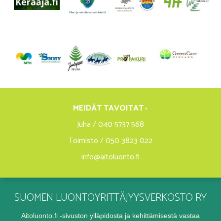
MEIDÄT TAVOITAT ›
Juha / 040 5737 568
Toimisto / 050 3823 022
info@aitoluonto.fi
SUOMEN LUONTOYRITTÄJYYSVERKOSTO RY
Aitoluonto.fi -sivuston ylläpidosta ja kehittämisestä vastaa