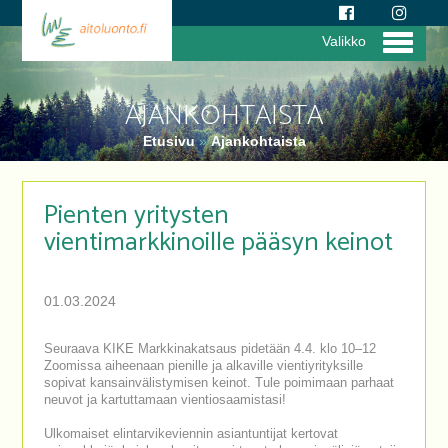
Valikko
AJANKOHTAISTA
Etusivu
»
Ajankohtaista
Pienten yritysten
vientimarkkinoille pääsyn keinot
01.03.2024
Seuraava KIKE Markkinakatsaus pidetään 4.4. klo 10–12
Zoomissa aiheenaan pienille ja alkaville vientiyrityksille
sopivat kansainvälistymisen keinot. Tule poimimaan parhaat
neuvot ja kartuttamaan vientiosaamistasi!
Ulkomaiset elintarvikeviennin asiantuntijat kertovat