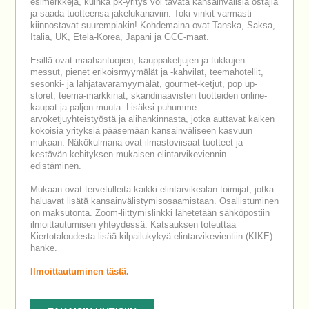
esimerkkejä, kuinka pk-yritys voi tavata kansainvälisiä ostajia
ja saada tuotteensa jakelukanaviin. Toki vinkit varmasti
kiinnostavat suurempiakin! Kohdemaina ovat Tanska, Saksa,
Italia, UK, Etelä-Korea, Japani ja GCC-maat.
Esillä ovat maahantuojien, kauppaketjujen ja tukkujen
messut, pienet erikoismyymälät ja -kahvilat, teemahotellit,
sesonki- ja lahjatavaramyymälät, gourmet-ketjut, pop up-
storet, teema-markkinat, skandinaavisten tuotteiden online-
kaupat ja paljon muuta. Lisäksi puhumme
arvoketjuyhteistyöstä ja alihankinnasta, jotka auttavat kaiken
kokoisia yrityksiä pääsemään kansainväliseen kasvuun
mukaan. Näkökulmana ovat ilmastoviisaat tuotteet ja
kestävän kehityksen mukaisen elintarvikeviennin
edistäminen.
Mukaan ovat tervetulleita kaikki elintarvikealan toimijat, jotka
haluavat lisätä kansainvälistymisosaamistaan. Osallistuminen
on maksutonta. Zoom-liittymislinkki lähetetään sähköpostiin
ilmoittautumisen yhteydessä. Katsauksen toteuttaa
Kiertotaloudesta lisää kilpailukykyä elintarvikevientiin (KIKE)-
hanke.
Ilmoittautuminen tästä.