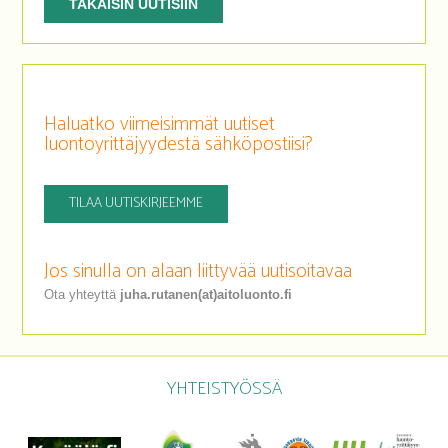
TAKAISIN UUTISIIN
Haluatko viimeisimmät uutiset
luontoyrittäjyydestä sähköpostiisi?
TILAA UUTISKIRJEEMME
Jos sinulla on alaan liittyvää uutisoitavaa
Ota yhteyttä
juha.rutanen(at)aitoluonto.fi
YHTEISTYÖSSÄ