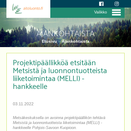
Valikko
AJANKOHTAISTA
Etusivu
»
Ajankohtaista
Projektipäällikköä etsitään
Metsistä ja luonnontuotteista
liiketoimintaa (MELLI) -
hankkeelle
03.11.2022
Metsäkeskuksella on avoinna projektipäällikön tehtävä
Metsistä ja luonnontuotteista liiketoimintaa (MELLI) -
hankkeelle Pohjois-Savoon Kuopioon.