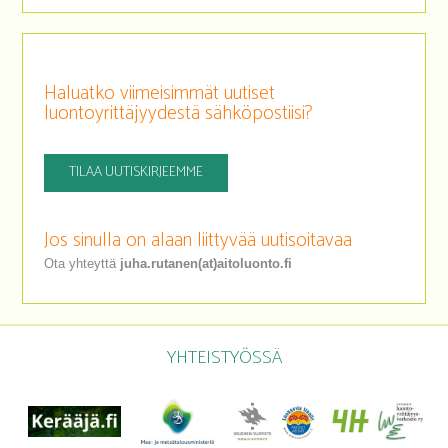
Haluatko viimeisimmät uutiset
luontoyrittäjyydestä sähköpostiisi?
TILAA UUTISKIRJEEMME
Jos sinulla on alaan liittyvää uutisoitavaa
Ota yhteyttä
juha.rutanen(at)aitoluonto.fi
YHTEISTYÖSSÄ