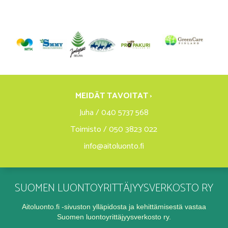
MEIDÄT TAVOITAT ›
Juha / 040 5737 568
Toimisto / 050 3823 022
info@aitoluonto.fi
SUOMEN LUONTOYRITTÄJYYSVERKOSTO RY
Aitoluonto.fi -sivuston ylläpidosta ja kehittämisestä vastaa
Suomen luontoyrittäjyysverkosto ry.