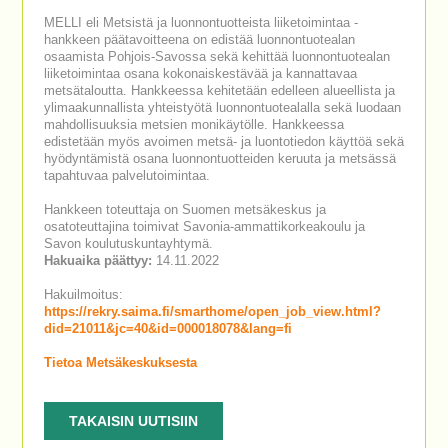
MELLI eli Metsistä ja luonnontuotteista liiketoimintaa -
hankkeen päätavoitteena on edistää luonnontuotealan
osaamista Pohjois-Savossa sekä kehittää luonnontuotealan
liiketoimintaa osana kokonaiskestävää ja kannattavaa
metsätaloutta. Hankkeessa kehitetään edelleen alueellista ja
ylimaakunnallista yhteistyötä luonnontuotealalla sekä luodaan
mahdollisuuksia metsien monikäytölle. Hankkeessa
edistetään myös avoimen metsä- ja luontotiedon käyttöä sekä
hyödyntämistä osana luonnontuotteiden keruuta ja metsässä
tapahtuvaa palvelutoimintaa.
Hankkeen toteuttaja on Suomen metsäkeskus ja
osatoteuttajina toimivat Savonia-ammattikorkeakoulu ja
Savon koulutuskuntayhtymä.
Hakuaika päättyy:
14.11.2022
Hakuilmoitus:
https://rekry.saima.fi/smarthome/open_job_view.html?
did=21011&jc=40&id=000018078&lang=fi
Tietoa Metsäkeskuksesta
TAKAISIN UUTISIIN