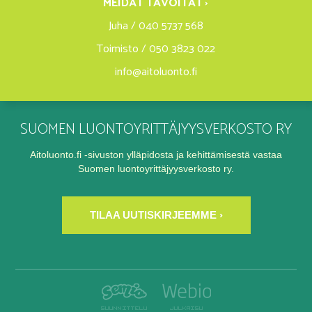
MEIDÄT TAVOITAT ›
Juha / 040 5737 568
Toimisto / 050 3823 022
info@aitoluonto.fi
SUOMEN LUONTOYRITTÄJYYSVERKOSTO RY
Aitoluonto.fi -sivuston ylläpidosta ja kehittämisestä vastaa
Suomen luontoyrittäjyysverkosto ry.
TILAA UUTISKIRJEEMME ›