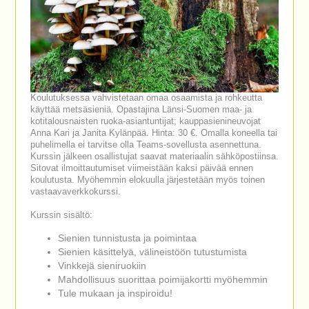
Koulutuksessa vahvistetaan omaa osaamista ja rohkeutta
käyttää metsäsieniä. Opastajina Länsi-Suomen maa- ja
kotitalousnaisten ruoka-asiantuntijat; kauppasienineuvojat
Anna Kari ja Janita Kylänpää. Hinta: 30 €. Omalla koneella tai
puhelimella ei tarvitse olla Teams-sovellusta asennettuna.
Kurssin jälkeen osallistujat saavat materiaalin sähköpostiinsa.
Sitovat ilmoittautumiset viimeistään kaksi päivää ennen
koulutusta. Myöhemmin elokuulla järjestetään myös toinen
vastaavaverkkokurssi.
Kurssin sisältö:
Sienien tunnistusta ja poimintaa
Sienien käsittelyä, välineistöön tutustumista
Vinkkejä sieniruokiin
Mahdollisuus suorittaa poimijakortti myöhemmin
Tule mukaan ja inspiroidu!