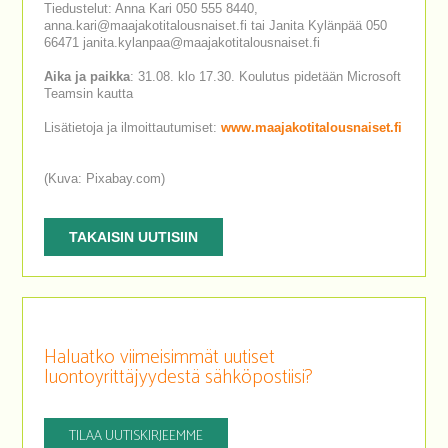
Tiedustelut: Anna Kari 050 555 8440,
anna.kari@maajakotitalousnaiset.fi tai Janita Kylänpää 050
66471 janita.kylanpaa@maajakotitalousnaiset.fi
Aika ja paikka
: 31.08. klo 17.30. Koulutus pidetään Microsoft
Teamsin kautta
Lisätietoja ja ilmoittautumiset:
www.maajakotitalousnaiset.fi
(Kuva: Pixabay.com)
TAKAISIN UUTISIIN
Haluatko viimeisimmät uutiset
luontoyrittäjyydestä sähköpostiisi?
TILAA UUTISKIRJEEMME