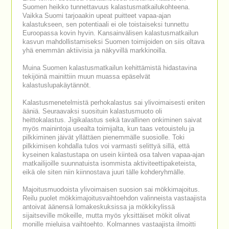
Suomen heikko tunnettavuus kalastusmatkailukohteena.
Vaikka Suomi tarjoaakin upeat puitteet vapaa-ajan
kalastukseen, sen potentiaali ei ole toistaiseksi tunnettu
Euroopassa kovin hyvin. Kansainvälisen kalastusmatkailun
kasvun mahdollistamiseksi Suomen toimijoiden on siis oltava
yhä enemmän aktiivisia ja näkyvillä markkinoilla.
Muina Suomen kalastusmatkailun kehittämistä hidastavina
tekijöinä mainittiin muun muassa epäselvät
kalastuslupakäytännöt.
Kalastusmenetelmistä perhokalastus sai ylivoimaisesti eniten
ääniä. Seuraavaksi suosituin kalastusmuoto oli
heittokalastus. Jigikalastus sekä tavallinen onkiminen saivat
myös mainintoja usealta toimijalta, kun taas vetouistelu ja
pilkkiminen jäivät yllättäen pienemmälle suosiolle. Toki
pilkkimisen kohdalla tulos voi varmasti selittyä sillä, että
kyseinen kalastustapa on usein kiinteä osa talven vapaa-ajan
matkailijoille suunnatuista isommista aktiviteettipaketeista,
eikä ole siten niin kiinnostava juuri tälle kohderyhmälle.
Majoitusmuodoista ylivoimaisen suosion sai mökkimajoitus.
Reilu puolet mökkimajoitusvaihtoehdon valinneista vastaajista
antoivat äänensä lomakeskuksissa ja mökkikylissä
sijaitseville mökeille, mutta myös yksittäiset mökit olivat
monille mieluisa vaihtoehto. Kolmannes vastaajista ilmoitti