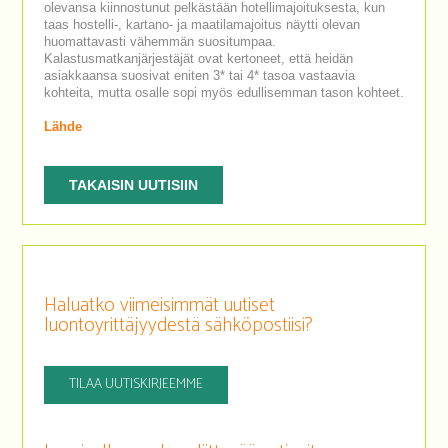
olevansa kiinnostunut pelkästään hotellimajoituksesta, kun
taas hostelli-, kartano- ja maatilamajoitus näytti olevan
huomattavasti vähemmän suositumpaa.
Kalastusmatkanjärjestäjät ovat kertoneet, että heidän
asiakkaansa suosivat eniten 3* tai 4* tasoa vastaavia
kohteita, mutta osalle sopi myös edullisemman tason kohteet.
Lähde
TAKAISIN UUTISIIN
Haluatko viimeisimmät uutiset
luontoyrittäjyydestä sähköpostiisi?
TILAA UUTISKIRJEEMME