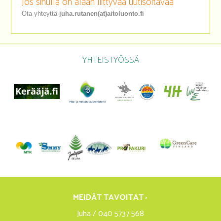
Jos sinulla on alaan liittyvää uutisoitavaa
Ota yhteyttä
juha.rutanen(at)aitoluonto.fi
YHTEISTYÖSSÄ
MEIDÄT TAVOITAT ›
Juha / 040 5737 568