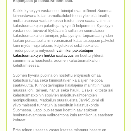
Espanjasta ja Isosta-Britanniasta.
Kaikki kyselyyn vastanneet toimijat ovat pitäneet Suomea
kiinnostavana kalastusmatkailukohteena yleisellä tasolla,
mutta useassa vastauksessa toistui tarve saada valmiita
kalastusmatkojen paketteja nykyistä helpommin. Kyselyyn
vastanneet toivoivat löytävänsä sellaisen suomalaisen
kalastusmatkailun toimijan, joka pystyisi tarjoamaan yhden
luukun periaatteella niin varsinaiset kalastusoppaan palvelut,
kuin myös majoituksen, kuljetukset sekä ruokailut.
Tiedonpuute ja erityisesti
valmiiksi paketoitujen
kalastusmatkojen heikko saatavuus
on koettu yhtenä
suurimmista haasteista Suomen kalastusmatkailun
kehittämisessä.
Suomen hyvinä puolina on nostettu erityisesti omaa
kalastusrauhaa sekä kiinnostavien kalalajien helppoa
saatavuutta. Kiinnostavimpina kalalajeina mainittiin muun
muassa lohi, taimen, harjus sekä hauki. Lisäksi kiitosta sai
kalastusmatkoihin sopivien majoitusvaihtoehtojen
monipuolisuus. Matkailun suuralueista Järvi-Suomi oli
ylivoimaisesti tunnetuin ja suosituin kalastuskohde
Suomessa. Lappi puolestaan koettiin aavistuksen
houkuttelevampana vaihtoehtona kuin rannikon ja saariston
kohteet.
Eräs toinen useassa vastauksessa toistunut haaste on