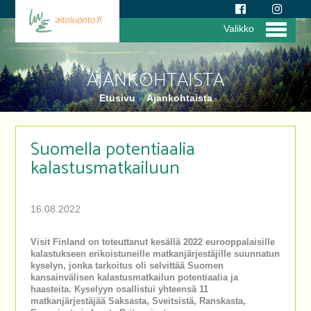
Valikko
AJANKOHTAISTA
Etusivu
»
Ajankohtaista
Suomella potentiaalia
kalastusmatkailuun
16.08.2022
Visit Finland on toteuttanut kesällä 2022 eurooppalaisille
kalastukseen erikoistuneille matkanjärjestäjille suunnatun
kyselyn, jonka tarkoitus oli selvittää Suomen
kansainvälisen kalastusmatkailun potentiaalia ja
haasteita. Kyselyyn osallistui yhteensä 11
matkanjärjestäjää Saksasta, Sveitsistä, Ranskasta,