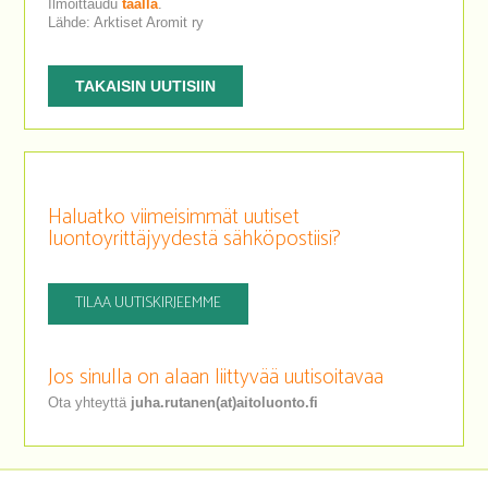
Ilmoittaudu
täällä
.
Lähde: Arktiset Aromit ry
TAKAISIN UUTISIIN
Haluatko viimeisimmät uutiset
luontoyrittäjyydestä sähköpostiisi?
TILAA UUTISKIRJEEMME
Jos sinulla on alaan liittyvää uutisoitavaa
Ota yhteyttä
juha.rutanen(at)aitoluonto.fi