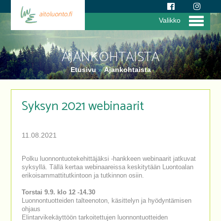
Valikko
AJANKOHTAISTA
Etusivu
»
Ajankohtaista
Syksyn 2021 webinaarit
11.08.2021
Polku luonnontuotekehittäjäksi -hankkeen webinaarit jatkuvat
syksyllä. Tällä kertaa webinaareissa keskitytään Luontoalan
erikoisammattitutkintoon ja tutkinnon osiin.
Torstai 9.9. klo 12 -14.30
Luonnontuotteiden talteenoton, käsittelyn ja hyödyntämisen
ohjaus
Elintarvikekäyttöön tarkoitettujen luonnontuotteiden