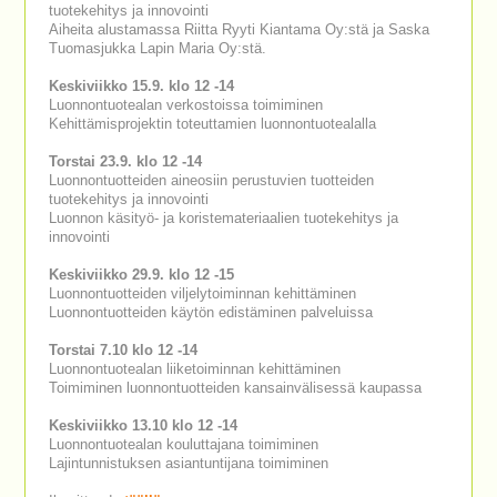
tuotekehitys ja innovointi
Aiheita alustamassa Riitta Ryyti Kiantama Oy:stä ja Saska
Tuomasjukka Lapin Maria Oy:stä.
Keskiviikko 15.9. klo 12 -14
Luonnontuotealan verkostoissa toimiminen
Kehittämisprojektin toteuttamien luonnontuotealalla
Torstai 23.9. klo 12 -14
Luonnontuotteiden aineosiin perustuvien tuotteiden
tuotekehitys ja innovointi
Luonnon käsityö- ja koristemateriaalien tuotekehitys ja
innovointi
Keskiviikko 29.9. klo 12 -15
Luonnontuotteiden viljelytoiminnan kehittäminen
Luonnontuotteiden käytön edistäminen palveluissa
Torstai 7.10 klo 12 -14
Luonnontuotealan liiketoiminnan kehittäminen
Toimiminen luonnontuotteiden kansainvälisessä kaupassa
Keskiviikko 13.10 klo 12 -14
Luonnontuotealan kouluttajana toimiminen
Lajintunnistuksen asiantuntijana toimiminen