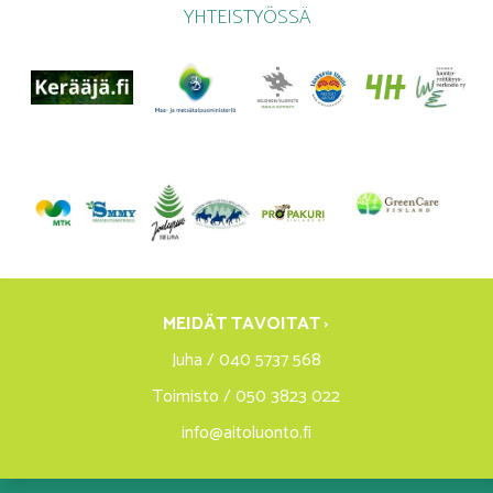
YHTEISTYÖSSÄ
MEIDÄT TAVOITAT ›
Juha / 040 5737 568
Toimisto / 050 3823 022
info@aitoluonto.fi