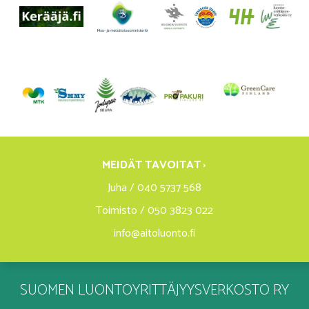
MEIDÄT TAVOITAT ›
Juha / 040 5737 568
Toimisto / 050 3823 022
info@aitoluonto.fi
SUOMEN LUONTOYRITTÄJYYSVERKOSTO RY