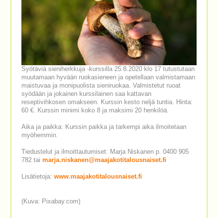
Syötäviä sieniherkkuja -kurssilla 25.8.2020 klo 17 tutustutaan
muutamaan hyvään ruokasieneen ja opetellaan valmistamaan
maistuvaa ja monipuolista sieniruokaa. Valmistetut ruoat
syödään ja jokainen kurssilainen saa kattavan
reseptivihkosen omakseen. Kurssin kesto neljä tuntia. Hinta:
60 €. Kurssin minimi koko 8 ja maksimi 20 henkilöä.
Aika ja paikka: Kurssin paikka ja tarkempi aika ilmoitetaan
myöhemmin.
Tiedustelut ja ilmoittautumiset: Marja Niskanen p. 0400 905
782 tai
marja.niskanen@maajakotitalousnaiset.fi
Lisätietoja:
www.maajakotitalousnaiset.fi
(Kuva: Pixabay.com)