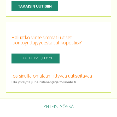
TAKAISIN UUTISIIN
Haluatko viimeisimmät uutiset
luontoyrittäjyydestä sähköpostiisi?
TILAA UUTISKIRJEEMME
Jos sinulla on alaan liittyvää uutisoitavaa
Ota yhteyttä
juha.rutanen(at)aitoluonto.fi
YHTEISTYÖSSÄ