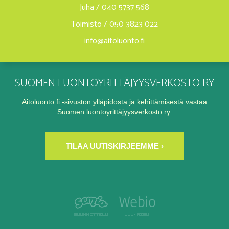
Juha / 040 5737 568
Toimisto / 050 3823 022
info@aitoluonto.fi
SUOMEN LUONTOYRITTÄJYYSVERKOSTO RY
Aitoluonto.fi -sivuston ylläpidosta ja kehittämisestä vastaa
Suomen luontoyrittäjyysverkosto ry.
TILAA UUTISKIRJEEMME ›