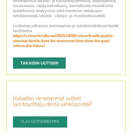
historiallisista tekstiili- ja käsityökäytännöistä, biopohjaisista
resursseista, värjäystekniikasta, kemiallisista muutoksista,
tieteellisestä analyysistä sekä kestävien ratkaisujen
kehittämisestä tekstiili-, värjäys- ja muotiteollisuudelle.
Lisätietoja julkisesta seminaarista ja suoratoistolinkistä löydät
osoitteesta
https://colour4crafts.eu/2024/10/09/colour4crafts-public-
seminar-textile-dyes-for-tomorrow-how-does-the-past-
inform-the-future/
TAKAISIN UUTISIIN
Haluatko viimeisimmät uutiset
luontoyrittäjyydestä sähköpostiisi?
TILAA UUTISKIRJEEMME