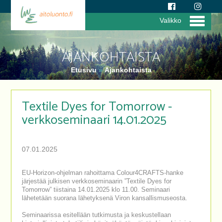
Valikko
AJANKOHTAISTA
Etusivu
»
Ajankohtaista
Textile Dyes for Tomorrow -
verkkoseminaari 14.01.2025
07.01.2025
EU-Horizon-ohjelman rahoittama Colour4CRAFTS-hanke
järjestää julkisen verkkoseminaarin ”Textile Dyes for
Tomorrow” tiistaina 14.01.2025 klo 11.00. Seminaari
lähetetään suorana lähetyksenä Viron kansallismuseosta.
Seminaarissa esitellään tutkimusta ja keskustellaan