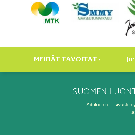
MEIDÄT TAVOITAT ›
Ju
SUOMEN LUONT
Aitoluonto.fi -sivusto
lu