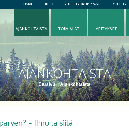
ETUSIVU
INFO
YHTEISTYÖKUMPPANIT
YHDISTYS
AJANKOHTAISTA
TOIMIALAT
YRITYKSET
AJANKOHTAISTA
Etusivu
»
Ajankohtaista
parven? – Ilmoita siitä