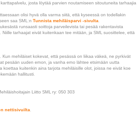
karttapalvelu, josta löytää parvien noutamiseen sitoutuneita tarhaajia
ttaessaan olisi hyvä olla varma siitä, että kyseessä on todellakin
miseen saa SML:n
Tunnista mehiläisparvi -sivulta
.
ukesästä runsaasti soittoja parveilevista tai pesää rakentavista
. Niille tarhaajat eivät kuitenkaan tee mitään, ja SML suosittelee, että
ä. Kun mehiläiset kokevat, että pesässä on liikaa väkeä, ne pyrkivät
avat pesään uuden emon, ja vanha emo lähtee etsimään uutta
oettaa kuitenkin aina tarjota mehiläisille olot, joissa ne eivät koe
ekemään hallitusti.
hiläishoitajain Liitto SML ry: 050 303
n nettisivuilta
.