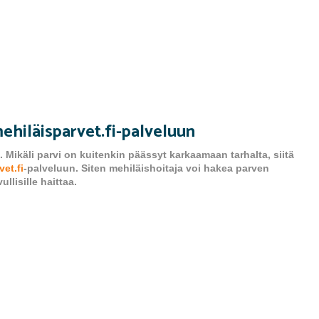
ehiläisparvet.fi-palveluun
 Mikäli parvi on kuitenkin päässyt karkaamaan tarhalta, siitä
et.fi
-palveluun. Siten mehiläishoitaja voi hakea parven
llisille haittaa.