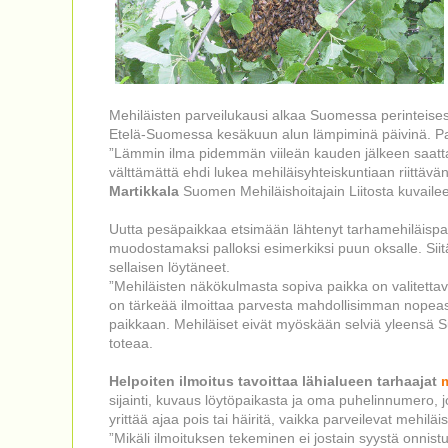
Mehiläisten parveilukausi alkaa Suomessa perinteisest
Etelä-Suomessa kesäkuun alun lämpiminä päivinä. Parv
”Lämmin ilma pidemmän viileän kauden jälkeen saattaa
välttämättä ehdi lukea mehiläisyhteiskuntiaan riittä
Martikkala
Suomen Mehiläishoitajain Liitosta kuvailee
Uutta pesäpaikkaa etsimään lähtenyt tarhamehiläispa
muodostamaksi palloksi esimerkiksi puun oksalle. Siitä
sellaisen löytäneet.
”Mehiläisten näkökulmasta sopiva paikka on valitettav
on tärkeää ilmoittaa parvesta mahdollisimman nopeast
paikkaan. Mehiläiset eivät myöskään selviä yleensä S
toteaa.
Helpoiten ilmoitus tavoittaa lähialueen tarhaajat
m
sijainti, kuvaus löytöpaikasta ja oma puhelinnumero, j
yrittää ajaa pois tai häiritä, vaikka parveilevat mehilä
”Mikäli ilmoituksen tekeminen ei jostain syystä onnistu