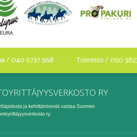
ha / 040 5737 568
Toimisto / 050 382
OYRITTÄJYYSVERKOSTO RY
n ylläpidosta ja kehittämisestä vastaa Suomen
ontoyrittäjyysverkosto ry.