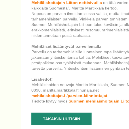
Mehiläishoitajain Liiton nettisivuilla
on tätä varten 
kaikkialta Suomesta”, Maritta Martikkala kertoo.
Nopeus on parvien ilmoittamisessa valttia, mutta ilmoi
tarhamehiläisten parveilu. Vinkkejä parven tunnista
Suomen Mehiläishoitajain Liittoon tulee keväisin ja alk
erakkomehiläisistä, erityisesti rusomuurarimehiläisistä
niiden annetaan pesiä rauhassa.
Mehiläiset lisääntyvät parveilemalla
Parveilu on tarhamehiläisille luontainen tapa lisäänty
jakamaan yhteiskuntansa kahtia. Mehiläiset kasvatt
pesäpaikkaa osa työläisistä mukanaan. Mehiläishoitaja k
tarvetta parveilla. Yhteiskuntien lisääminen pyritään t
Lisätiedot:
Mehiläishoidon neuvoja Maritta Martikkala, Suomen Me
0890, maritta.martikkala@hunaja.net
mehilaishoitajat.fi/parvien-kiinniottajat
Tiedote löytyy myös
Suomen mehiläishoitajain Liito
TAKAISIN UUTISIIN