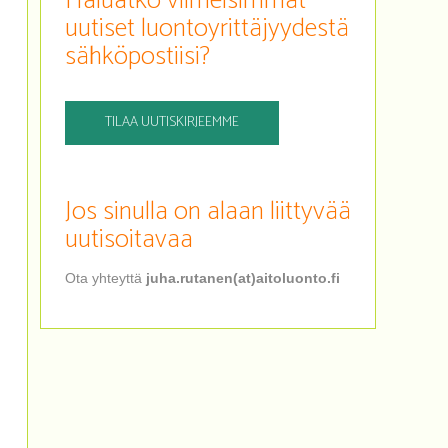
Haluatko viimeisimmät
uutiset luontoyrittäjyydestä
sähköpostiisi?
TILAA UUTISKIRJEEMME
Jos sinulla on alaan liittyvää
uutisoitavaa
Ota yhteyttä
juha.rutanen(at)aitoluonto.fi