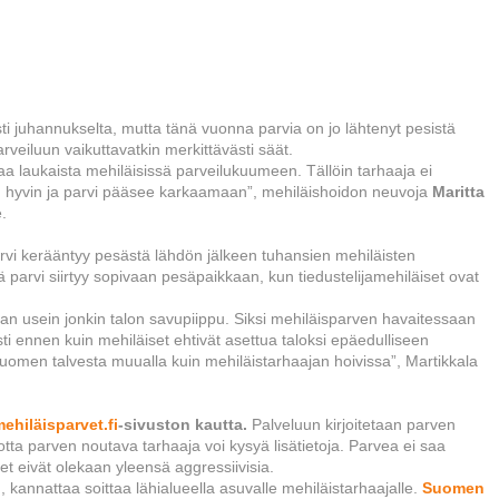
i juhannukselta, mutta tänä vuonna parvia on jo lähtenyt pesistä
eiluun vaikuttavatkin merkittävästi säät.
 laukaista mehiläisissä parveilukuumeen. Tällöin tarhaaja ei
vän hyvin ja parvi pääsee karkaamaan”, mehiläishoidon neuvoja
Maritta
.
rvi kerääntyy pesästä lähdön jälkeen tuhansien mehiläisten
 parvi siirtyy sopivaan pesäpaikkaan, kun tiedustelijamehiläiset ovat
an usein jonkin talon savupiippu. Siksi mehiläisparven havaitessaan
i ennen kuin mehiläiset ehtivät asettua taloksi epäedulliseen
uomen talvesta muualla kuin mehiläistarhaajan hoivissa”, Martikkala
ehiläisparvet.fi
-sivuston kautta.
Palveluun kirjoitetaan parven
otta parven noutava tarhaaja voi kysyä lisätietoja. Parvea ei saa
iset eivät olekaan yleensä aggressiivisia.
, kannattaa soittaa lähialueella asuvalle mehiläistarhaajalle.
Suomen