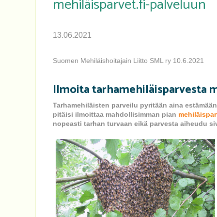
mehiläisparvet.fi-palveluun
13.06.2021
Suomen Mehiläishoitajain Liitto SML ry 10.6.2021
Ilmoita tarhamehiläisparvesta m
Tarhamehiläisten parveilu pyritään aina estämään.
pitäisi ilmoittaa mahdollisimman pian
mehiläisparv
nopeasti tarhan turvaan eikä parvesta aiheudu sivu