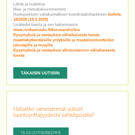
Lähde ja lisätietoa
Maa- ja metsätalousministeriö
Ruokasektorin valtakunnallisen koordinaatiohankkeen
tiedote,
18/2020 (19.5.2020)
Lisätiedot tuesta ja sen hakemisesta:
www.ruokavirasto.fi/koronarahoitus
Kysymyksiä ja vastauksia väliaikaisesta tuesta
maatilakytkentäisille yrityksille ja maataloustuotteiden
jalostajille ja myyjille
Kysymyksiä ja vastauksia alkutuotannon väliaikaisesta
tuesta
TAKAISIN UUTISIIN
Haluatko viimeisimmät uutiset
luontoyrittäjyydestä sähköpostiisi?
TILAA UUTISKIRJEEMME