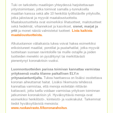
Tuki on tarkoitettu maatilojen yhteydessä harjoitettavaan
yritystoimintaan, jotka toimivat samalla y-tunnuksella
maatilan kanssa sekä alle 10 henkilöä työllistäville yrityksille,
jotka jalostavat ja myyvät maataloustuotteita.
Maataloustuotteita ovat esimerkiksi lihatuotteet, maitotuotteet
sekä hedelmät, vihannekset ja kasvikset,
sienet, marjat ja
yrtit
ja monet näistä valmistetut tuotteet.
Lista kaikista
maataloustuotteista.
Alkutuotannon väliaikaista tukea voivat hakea esimerkiksi
erikoistuneet maatilat, porotilat ja puutarhatilat, jotka myyvät
tuotteitaan suoraan ravintoloille tai muille ostajille ja joiden
tuotteiden menekki on pysähtynyt tai merkittävästi
pienentynyt koronakriisin vuoksi.
Luonnontuotteiden parissa toimivan kannattaa varmistaa
yrityksensä osalta tilanne paikallisen ELY:n
yritysasiantuntijalta.
Tukea haettaessa on lisäksi osoitettava
koronan aiheuttamat haitat. Lisäksi hkemusta tehdessä
kannattaa varmistaa, että menoja esitetään riittävän
kattavasti, jotta tuella voidaan varmistaa yrityksen toiminnan
jatkuminen koronakriisin yli. Hyväksyttäviä menoja ovat
esimerkiksi henkilöstö-, kiinteistö- ja vuokrakulut. Tarkemmat
tiedot hyväksyttävistä menoista:
www.ruokavirasto.fi/koronarahoitus
.