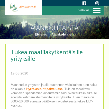
Valikko
AJANKOHTAISTA
Etusivu
»
Ajankohtaista
Tukea maatilakytkentäisille
yrityksille
19.05.2020
Maaseudun yritysten ja alkutuotannon väliaikaisen tuen haku
on alkanut
Hyrrä-asiointipalvelussa
. Tuki on tarkoitettu
koronaviruspandemian aiheuttamiin talousvaikeuksiin eikä se
edellytä kehittämistoimenpiteitä yritykseltä. Tuen määrä on
5000–10 000 euroa ja päätöksen avustuksesta tekee ELY-
keskus.