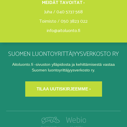
MEIDÄT TAVOITAT ›
Juha / 040 5737 568
Toimisto / 050 3823 022
info@aitoluonto.fi
SUOMEN LUONTOYRITTÄJYYSVERKOSTO RY
Aitoluonto.fi -sivuston ylläpidosta ja kehittämisestä vastaa
Suomen luontoyrittäjyysverkosto ry.
TILAA UUTISKIRJEEMME ›