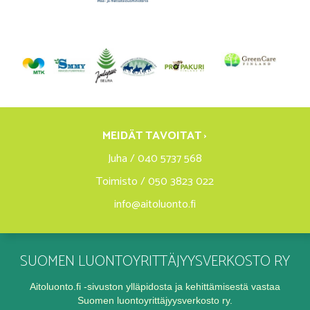
MEIDÄT TAVOITAT ›
Juha / 040 5737 568
Toimisto / 050 3823 022
info@aitoluonto.fi
SUOMEN LUONTOYRITTÄJYYSVERKOSTO RY
Aitoluonto.fi -sivuston ylläpidosta ja kehittämisestä vastaa
Suomen luontoyrittäjyysverkosto ry.