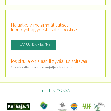
Haluatko viimeisimmät uutiset
luontoyrittäjyydestä sähköpostiisi?
TILAA UUTISKIRJEEMME
Jos sinulla on alaan liittyvää uutisoitavaa
Ota yhteyttä
juha.rutanen(at)aitoluonto.fi
YHTEISTYÖSSÄ