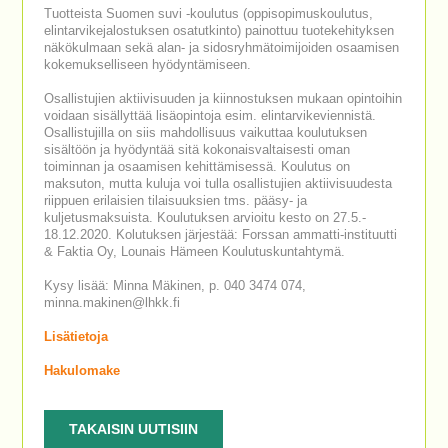
Tuotteista Suomen suvi -koulutus (oppisopimuskoulutus,
elintarvikejalostuksen osatutkinto) painottuu tuotekehityksen
näkökulmaan sekä alan- ja sidosryhmätoimijoiden osaamisen
kokemukselliseen hyödyntämiseen.
Osallistujien aktiivisuuden ja kiinnostuksen mukaan opintoihin
voidaan sisällyttää lisäopintoja esim. elintarvikeviennistä.
Osallistujilla on siis mahdollisuus vaikuttaa koulutuksen
sisältöön ja hyödyntää sitä kokonaisvaltaisesti oman
toiminnan ja osaamisen kehittämisessä. Koulutus on
maksuton, mutta kuluja voi tulla osallistujien aktiivisuudesta
riippuen erilaisien tilaisuuksien tms. pääsy- ja
kuljetusmaksuista. Koulutuksen arvioitu kesto on 27.5.-
18.12.2020. Kolutuksen järjestää: Forssan ammatti-instituutti
& Faktia Oy, Lounais Hämeen Koulutuskuntahtymä.
Kysy lisää: Minna Mäkinen, p. 040 3474 074,
minna.makinen@lhkk.fi
Lisätietoja
Hakulomake
TAKAISIN UUTISIIN