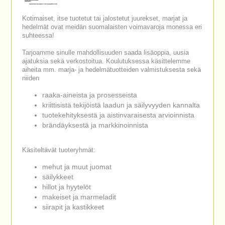
Kotimaiset, itse tuotetut tai jalostetut juurekset, marjat ja
hedelmät ovat meidän suomalaisten voimavaroja monessa eri
suhteessa!
Tarjoamme sinulle mahdollisuuden saada lisäoppia, uusia
ajatuksia sekä verkostoitua. Koulutuksessa käsittelemme
aiheita mm. marja- ja hedelmätuotteiden valmistuksesta sekä
niiden
raaka-aineista ja prosesseista
kriittisistä tekijöistä laadun ja säilyvyyden kannalta
tuotekehityksestä ja aistinvaraisesta arvioinnista
brändäyksestä ja markkinoinnista
Käsiteltävät tuoteryhmät:
mehut ja muut juomat
säilykkeet
hillot ja hyytelöt
makeiset ja marmeladit
siirapit ja kastikkeet