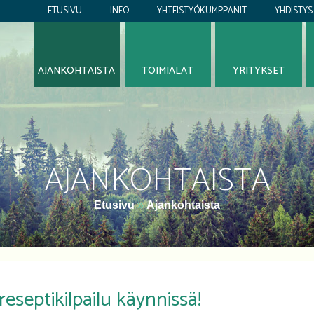
ETUSIVU
INFO
YHTEISTYÖKUMPPANIT
YHDISTYS
AJANKOHTAISTA
TOIMIALAT
YRITYKSET
AJANKOHTAISTA
Etusivu
»
Ajankohtaista
 reseptikilpailu käynnissä!