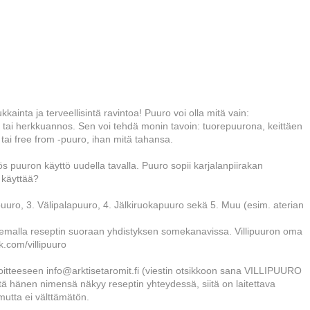
ainta ja terveellisintä ravintoa! Puuro voi olla mitä vain:
ka tai herkkuannos. Sen voi tehdä monin tavoin: tuorepuurona, keittäen
- tai free from -puuro, ihan mitä tahansa.
myös puuron käyttö uudella tavalla. Puuro sopii karjalanpiirakan
 käyttää?
uuro, 3. Välipalapuuro, 4. Jälkiruokapuuro sekä 5. Muu (esim. aterian
lkaisemalla reseptin suoraan yhdistyksen somekanavissa. Villipuuron oma
k.com/villipuuro
osoitteeseen info@arktisetaromit.fi (viestin otsikkoon sana VILLIPUURO
 että hänen nimensä näkyy reseptin yhteydessä, siitä on laitettava
mutta ei välttämätön.