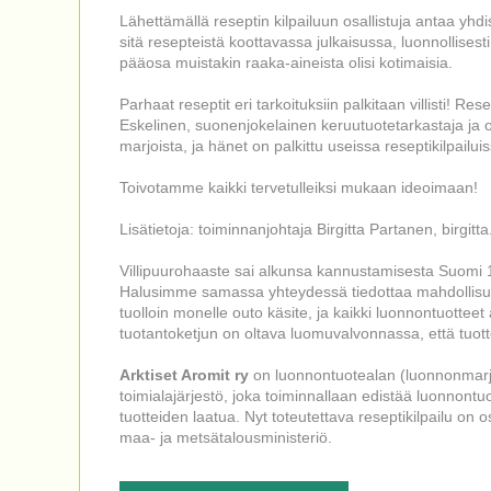
Lähettämällä reseptin kilpailuun osallistuja antaa yhdi
sitä resepteistä koottavassa julkaisussa, luonnollisest
pääosa muistakin raaka-aineista olisi kotimaisia.
Parhaat reseptit eri tarkoituksiin palkitaan villisti! Re
Eskelinen, suonenjokelainen keruutuotetarkastaja ja opet
marjoista, ja hänet on palkittu useissa reseptikilpailui
Toivotamme kaikki tervetulleiksi mukaan ideoimaan!
Lisätietoja: toiminnanjohtaja Birgitta Partanen, birgi
Villipuurohaaste sai alkunsa kannustamisesta Suom
Halusimme samassa yhteydessä tiedottaa mahdollisuud
tuolloin monelle outo käsite, ja kaikki luonnontuotteet 
tuotantoketjun on oltava luomuvalvonnassa, että tuot
Arktiset Aromit ry
on luonnontuotealan (luonnonmarjat,
toimialajärjestö, joka toiminnallaan edistää luonnontu
tuotteiden laatua. Nyt toteutettava reseptikilpailu on o
maa- ja metsätalousministeriö.