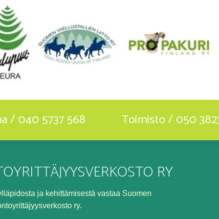
ha / 040 5737 568
Toimisto / 050 382
OYRITTÄJYYSVERKOSTO RY
n ylläpidosta ja kehittämisestä vastaa Suomen
ontoyrittäjyysverkosto ry.