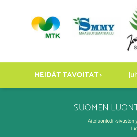
MEIDÄT TAVOITAT ›
Ju
SUOMEN LUONT
Aitoluonto.fi -sivusto
lu