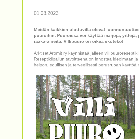
01.08.2023
Meidän kaikkien ulottuvilla olevat luonnontuotteem
puuroihin. Puuroissa voi käyttää marjoja, yrttejä,
raaka-aineita. Villipuuro on oikea ekoteko!
Arktiset Aromit ry käynnistää jälleen villipuuroreseptiki
Reseptikilpailun tavoitteena on innostaa ideoimaan j
helpon, edullisen ja terveellisesti perusruoan käyttö