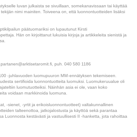
stykselle luvan julkaista se sivuillaan, somekanavissaan tai käyttää
i tekijän nimi mainiten. Toiveena on, että luonnontuotteiden lisäksi
septikilpailun päätuomariksi on lupautunut Kirsti
taja. Hän on kirjoittanut lukuisia kirjoja ja artikkeleita sienistä ja
ssa.
tta.partanen@arktisetaromit.fi, puh. 040 580 1186
i 100 -juhlavuoden luomupuuron MM-ennätyksen tekemiseen.
esta sertifioida luonnontuotteita luomuksi. Luomukeruualue oli
ajateltiin luomutuotteiksi. Näinhän asia ei ole, vaan koko
teita voidaan markkinoida luomuna.
 -sienet, -yrtit ja erikoisluonnontuotteet) valtakunnallinen
otteiden talteenottoa, jatkojalostusta ja käyttöä sekä parantaa
sa Luonnosta kestävästi ja vastuullisesti II -hanketta, jota rahoittaa