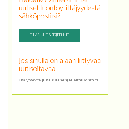
Haluatko viimeisimmät
uutiset luontoyrittäjyydestä
sähköpostiisi?
TILAA UUTISKIRJEEMME
Jos sinulla on alaan liittyvää
uutisoitavaa
Ota yhteyttä
juha.rutanen(at)aitoluonto.fi