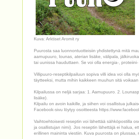
Kuva: Arktiset Aromit ry
Puurosta saa luonnontuotteisiin yhdistettynä mitä maukk
aamupuuro, lounas, aterian lisäke, välipala, jälkiruo
tai uunissa hauduttaen. Se voi olla energia-, proteiini
Villipuuro-reseptikilpailuun sopiva villi idea voi olla 
täytteeksi, mutta mihin kaikkeen muuhun sitä voikaan
Kilpailussa on neljä sarjaa: 1. Aamupuuro. 2. Lounasp
lisäke).
Kilpailu on avoin kaikille, ja siihen voi osallistua ju
Facebook-sivu löytyy osoitteesta https://www.faceboo
Vaihtoehtoisesti reseptin voi lähettää sähköpostilla 
ja osallistujan nimi). Jos reseptin lähettäjä ei halua,
erillinen maininta viestiin. Kuva puurosta on plussaa, 