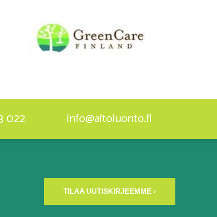
3 022
info@aitoluonto.fi
TILAA UUTISKIRJEEMME ›