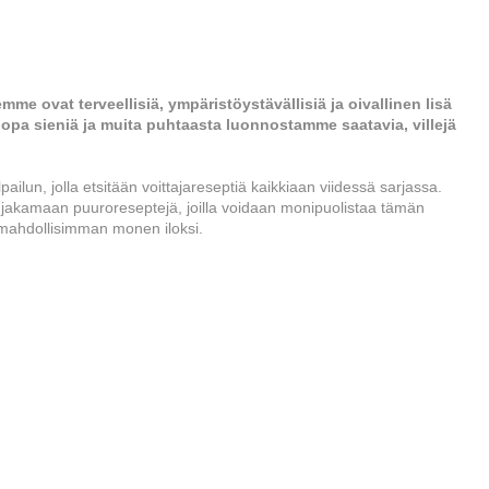
me ovat terveellisiä, ympäristöystävällisiä ja oivallinen lisä
 jopa sieniä ja muita puhtaasta luonnostamme saatavia, villejä
lpailun, jolla etsitään voittajareseptiä kaikkiaan viidessä sarjassa.
a jakamaan puuroreseptejä, joilla voidaan monipuolistaa tämän
ä mahdollisimman monen iloksi.