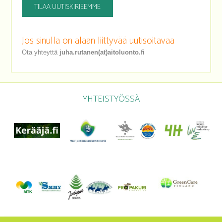
TILAA UUTISKIRJEEMME
Jos sinulla on alaan liittyvää uutisoitavaa
Ota yhteyttä
juha.rutanen(at)aitoluonto.fi
YHTEISTYÖSSÄ