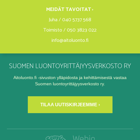
MEIDÄT TAVOITAT ›
Juha / 040 5737 568
Toimisto / 050 3823 022
info@aitoluonto.fi
SUOMEN LUONTOYRITTÄJYYSVERKOSTO RY
Aitoluonto.fi -sivuston ylläpidosta ja kehittämisestä vastaa
Suomen luontoyrittäjyysverkosto ry.
TILAA UUTISKIRJEEMME ›