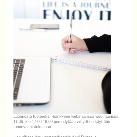
Luonnosta tuotteeksi -hankkeen webinaarissa webinaarissa
11.06. klo 17.00-19.00 perehdytään villiyrttien käyttöön
ruoanvalmistuksessa.