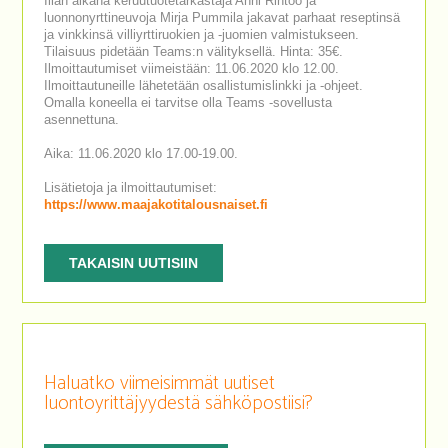
Illan aikana keruutuotetarkastaja Anni Rintoo ja
luonnonyrttineuvoja Mirja Pummila jakavat parhaat reseptinsä
ja vinkkinsä villiyrttiruokien ja -juomien valmistukseen.
Tilaisuus pidetään Teams:n välityksellä. Hinta: 35€.
Ilmoittautumiset viimeistään: 11.06.2020 klo 12.00.
Ilmoittautuneille lähetetään osallistumislinkki ja -ohjeet.
Omalla koneella ei tarvitse olla Teams -sovellusta
asennettuna.
Aika: 11.06.2020 klo 17.00-19.00.
Lisätietoja ja ilmoittautumiset:
https://www.maajakotitalousnaiset.fi
TAKAISIN UUTISIIN
Haluatko viimeisimmät uutiset
luontoyrittäjyydestä sähköpostiisi?