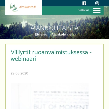
Valikko
AJANKOHTAISTA
Etusivu
»
Ajankohtaista
Villiyrtit ruoanvalmistuksessa -
webinaari
29.05.2020