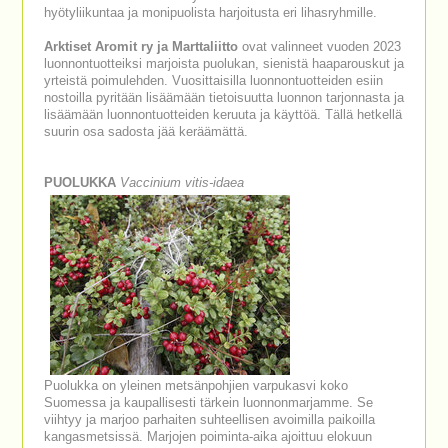
hyötyliikuntaa ja monipuolista harjoitusta eri lihasryhmille.
Arktiset Aromit ry ja Marttaliitto
ovat valinneet vuoden 2023
luonnontuotteiksi marjoista puolukan, sienistä haaparouskut ja
yrteistä poimulehden. Vuosittaisilla luonnontuotteiden esiin
nostoilla pyritään lisäämään tietoisuutta luonnon tarjonnasta ja
lisäämään luonnontuotteiden keruuta ja käyttöä. Tällä hetkellä
suurin osa sadosta jää keräämättä.
PUOLUKKA
Vaccinium vitis-idaea
Puolukka on yleinen metsänpohjien varpukasvi koko
Suomessa ja kaupallisesti tärkein luonnonmarjamme. Se
viihtyy ja marjoo parhaiten suhteellisen avoimilla paikoilla
kangasmetsissä. Marjojen poiminta-aika ajoittuu elokuun