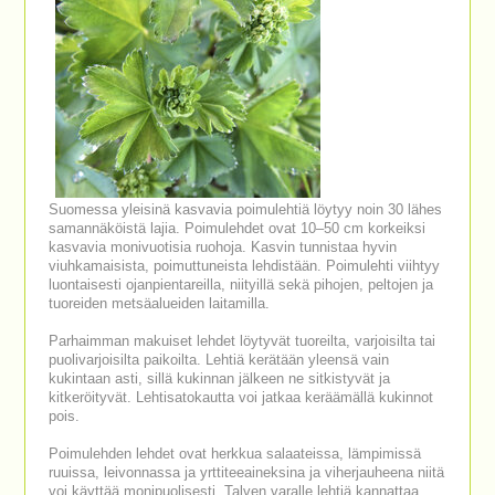
Suomessa yleisinä kasvavia poimulehtiä löytyy noin 30 lähes
samannäköistä lajia. Poimulehdet ovat 10–50 cm korkeiksi
kasvavia monivuotisia ruohoja. Kasvin tunnistaa hyvin
viuhkamaisista, poimuttuneista lehdistään. Poimulehti viihtyy
luontaisesti ojanpientareilla, niityillä sekä pihojen, peltojen ja
tuoreiden metsäalueiden laitamilla.
Parhaimman makuiset lehdet löytyvät tuoreilta, varjoisilta tai
puolivarjoisilta paikoilta. Lehtiä kerätään yleensä vain
kukintaan asti, sillä kukinnan jälkeen ne sitkistyvät ja
kitkeröityvät. Lehtisatokautta voi jatkaa keräämällä kukinnot
pois.
Poimulehden lehdet ovat herkkua salaateissa, lämpimissä
ruuissa, leivonnassa ja yrttiteeaineksina ja viherjauheena niitä
voi käyttää monipuolisesti. Talven varalle lehtiä kannattaa