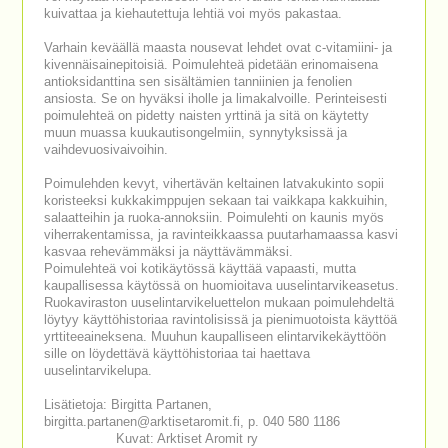
kuivattaa ja kiehautettuja lehtiä voi myös pakastaa.
Varhain keväällä maasta nousevat lehdet ovat c-vitamiini- ja
kivennäisainepitoisiä. Poimulehteä pidetään erinomaisena
antioksidanttina sen sisältämien tanniinien ja fenolien
ansiosta. Se on hyväksi iholle ja limakalvoille. Perinteisesti
poimulehteä on pidetty naisten yrttinä ja sitä on käytetty
muun muassa kuukautisongelmiin, synnytyksissä ja
vaihdevuosivaivoihin.
Poimulehden kevyt, vihertävän keltainen latvakukinto sopii
koristeeksi kukkakimppujen sekaan tai vaikkapa kakkuihin,
salaatteihin ja ruoka-annoksiin. Poimulehti on kaunis myös
viherrakentamissa, ja ravinteikkaassa puutarhamaassa kasvi
kasvaa rehevämmäksi ja näyttävämmäksi.
Poimulehteä voi kotikäytössä käyttää vapaasti, mutta
kaupallisessa käytössä on huomioitava uuselintarvikeasetus.
Ruokaviraston uuselintarvikeluettelon mukaan poimulehdeltä
löytyy käyttöhistoriaa ravintolisissä ja pienimuotoista käyttöä
yrttiteeaineksena. Muuhun kaupalliseen elintarvikekäyttöön
sille on löydettävä käyttöhistoriaa tai haettava
uuselintarvikelupa.
Lisätietoja: Birgitta Partanen,
birgitta.partanen@arktisetaromit.fi, p. 040 580 1186
Kuvat: Arktiset Aromit ry