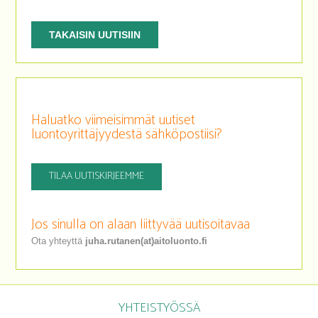
TAKAISIN UUTISIIN
Haluatko viimeisimmät uutiset
luontoyrittäjyydestä sähköpostiisi?
TILAA UUTISKIRJEEMME
Jos sinulla on alaan liittyvää uutisoitavaa
Ota yhteyttä
juha.rutanen(at)aitoluonto.fi
YHTEISTYÖSSÄ