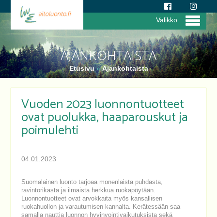
Valikko
AJANKOHTAISTA
Etusivu
»
Ajankohtaista
Vuoden 2023 luonnontuotteet
ovat puolukka, haaparouskut ja
poimulehti
04.01.2023
Suomalainen luonto tarjoaa monenlaista puhdasta,
ravintorikasta ja ilmaista herkkua ruokapöytään.
Luonnontuotteet ovat arvokkaita myös kansallisen
ruokahuollon ja varautumisen kannalta. Kerätessään saa
samalla nauttia luonnon hyvinvointivaikutuksista sekä