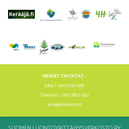
MEIDÄT TAVOITAT ›
Juha / 040 5737 568
Toimisto / 050 3823 022
info@aitoluonto.fi
SUOMEN LUONTOYRITTÄJYYSVERKOSTO RY