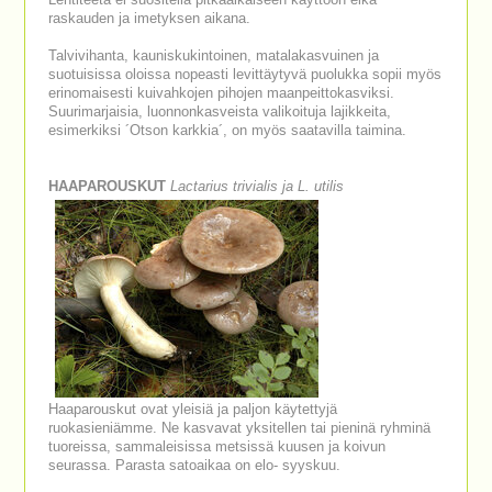
Lehtiteetä ei suositella pitkäaikaiseen käyttöön eikä
raskauden ja imetyksen aikana.
Talvivihanta, kauniskukintoinen, matalakasvuinen ja
suotuisissa oloissa nopeasti levittäytyvä puolukka sopii myös
erinomaisesti kuivahkojen pihojen maanpeittokasviksi.
Suurimarjaisia, luonnonkasveista valikoituja lajikkeita,
esimerkiksi ´Otson karkkia´, on myös saatavilla taimina.
HAAPAROUSKUT
Lactarius trivialis ja L. utilis
Haaparouskut ovat yleisiä ja paljon käytettyjä
ruokasieniämme. Ne kasvavat yksitellen tai pieninä ryhminä
tuoreissa, sammaleisissa metsissä kuusen ja koivun
seurassa. Parasta satoaikaa on elo- syyskuu.