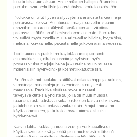
lopulta lokakuun alkuun. Ensimmäisten hallojen jälkeenkin
puolukat ovat herkullisia ja kerättävissä kotitalouskäyttöön.
Puolukka on ollut hyvän säilyvyytensä ansiosta tärkeä marja
pohjoisissa oloissa. Perinteisesti marjat survottiin suuriin
saaveihin, joissa ne säilyivät kevääseen asti viileässä
paikassa sisältämänsä bentsoehapon ansiosta. Puolukkaa
voi säilöä myös monilla muilla eri tavoilla: hilloina, hyytelöinä,
mehuina, kuivaamalla, pakastamalla ja kokonaisina vedessä.
Teollisuudessa puolukkaa käytetään monipuolisesti
elintarvikkeisiin, alkoholijuomiin ja nykyisin myös
prosessoituina marjajauheina ja -uutteina muun muassa
monenlaisiin hyvinvointi- ja kosmetiikkatuotteisiin.
Pirteän raikkaat puolukat sisältävät erilaisia happoja, sokeria,
vitamiineja, mineraaleja ja hivenaineista erityisesti
mangaania. Puolukka sisältää myös runsaasti
terveysvaikutteisia yhdisteitä, joilla on muun muassa
ruoansulatusta edistäviä sekä bakteerien kasvua ehkäiseviä
ja tulehduksia vaimentavia vaikutuksia. Marjat kannattaa
käyttää kuorineen, jotta kaikki hyvät ainesosat tulisi
hyödynnettyä.
Kasvin lehtiä, kukkia ja nuoria versoja voi kaupallisesti
käyttää ravintolisissä ja lehtiä pienimuotoisesti yrttiteenä.