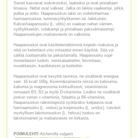
Sienet kasvavat isokokoisiksi, laakeiksi ja ovat pinnaltaan
limaisia. Heltat ovat valkeat. Jalka on lakkia vaaleampi, pitkä,
pullea ja ontto. Haaparouskun lakki on violetinharmaa -
harmaanruskea, tummavyöhykkeinen tai -laikkuinen.
Kalvashaaparousku (L. utilis) on vaalean nahan värinen,
vyöhykkeetön, solakampi ja pinnaltaan paksulimaisempi.
Haaparouskujen maitiaisneste on valkoista.
Haaparouskut ovat käsittelemättöminä kirpeän makuisia ja
niitä on keitettävä viisi minuuttia ennen käyttöä. Sitä voi
säilöä suolaamalla tai pakastamalla. Haaparousku sopii
monenlaisiin ruokiin, sienisalaatteihin, leivontaan,
murekkeisiin, kastikkeisiin ja keittoihin.
Haaparouskut ovat kevyttä ravintoa, ne sisältävät energiaa
vain 16 kcal/ 100g. Kivennäisaineista niissä on kalsiumia,
kaliumia ja magnesiumia kohtuullisesti, vitamiineista
runsaasti B3, B2 ja myös D-vitamiinia. Lisäksi ne sisältävät
jonkun verran c-vitamiinia, folaattia ja B6-vitamiinia.
Haaparouskun näköislajeista syötäväksi kelpaavia ovat
harmaarousku (L. vietus) ja korpirousku (L. uvidus). Lievästi
myrkyllisen lakritsirouskun (L. helvus) tuoksu on
lakritsimainen ja maitiaisneste on kirkasta.
POIMULEHTI
Alchemilla vulgaris