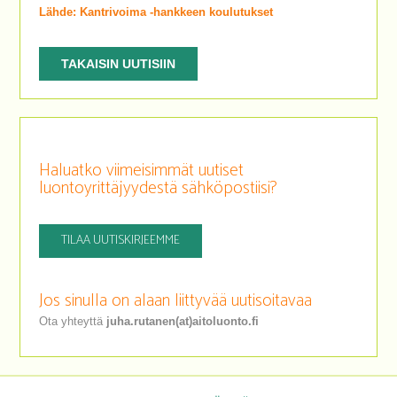
Lähde: Kantrivoima -hankkeen koulutukset
TAKAISIN UUTISIIN
Haluatko viimeisimmät uutiset
luontoyrittäjyydestä sähköpostiisi?
TILAA UUTISKIRJEEMME
Jos sinulla on alaan liittyvää uutisoitavaa
Ota yhteyttä
juha.rutanen(at)aitoluonto.fi