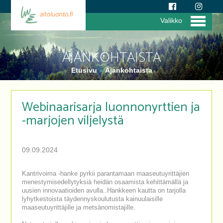
Valikko
AJANKOHTAISTA
Etusivu
»
Ajankohtaista
Webinaarisarja luonnonyrttien ja
-marjojen viljelystä
09.09.2024
Kantrivoima -hanke pyrkii parantamaan maaseutuyrittäjien
menestymisedellytyksiä heidän osaamista kehittämällä ja
uusien innovaatioiden avulla..Hankkeen kautta on tarjolla
lyhytkestoista täydennyskoulutusta kainuulaisille
maaseutuyrittäjille ja metsänomistajille.