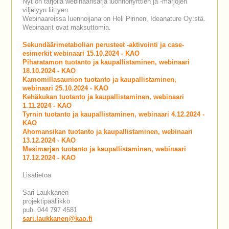
Nyt on tarjolla webinaarisarja luonnonyrttien ja -marjojen
viljelyyn liittyen.
Webinaareissa luennoijana on Heli Pirinen, Ideanature Oy:stä.
Webinaarit ovat maksuttomia.
Sekundäärimetabolian perusteet -aktivointi ja case-
esimerkit webinaari 15.10.2024 - KAO
Piharatamon tuotanto ja kaupallistaminen, webinaari
18.10.2024 - KAO
Kamomillasaunion tuotanto ja kaupallistaminen,
webinaari 25.10.2024 - KAO
Kehäkukan tuotanto ja kaupallistaminen, webinaari
1.11.2024 - KAO
Tyrnin tuotanto ja kaupallistaminen, webinaari 4.12.2024 -
KAO
Ahomansikan tuotanto ja kaupallistaminen, webinaari
13.12.2024 - KAO
Mesimarjan tuotanto ja kaupallistaminen, webinaari
17.12.2024 - KAO
Lisätietoa
Sari Laukkanen
projektipäällikkö
puh. 044 797 4581
sari.laukkanen@kao.fi