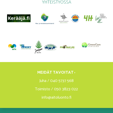
YHTEISTYÖSSÄ
MEIDÄT TAVOITAT ›
Juha / 040 5737 568
Toimisto / 050 3823 022
info@aitoluonto.fi