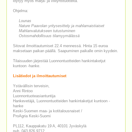
löytyy myös marja- ja villiyrttituotteita.
Ohjelma:
Lounas
Nature Paavolan yritysesittely ja mahlamaistiaiset
Mahlanvalutukseen tutustuminen
Ostosmahdollisuus tilamyymälässä
Sitovat ilmoittautumiset 22.4 mennessä. Hinta 15 euroa
maksetaan paikan päällä. Saapuminen paikalle omin kyydein.
Tilaisuuden järjestää Luonnontuotteiden hankintaketjut
kuntoon -hanke.
Lisätiedot ja ilmoittautumiset
Ystävällisin terveisin,
Anni Rintoo
Luonnontuoteasiantuntija
Hankevetäjä, Luonnontuotteiden hankintaketjut kuntoon -
hanke
Keski-Suomen maa- ja kotitalousnaiset /
ProAgria Keski-Suomi
PL112, Kauppakatu 19 A, 40101 Jyväskylä
puh. 043 826 9712