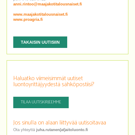
anni.rintoo@maajakotitalousnaiset.fi
www.maajakotitalousnaiset.fi
www.proagria.fi
TAKAISIN UUTISIIN
Haluatko viimeisimmät uutiset
luontoyrittäjyydestä sähköpostiisi?
TILAA UUTISKIRJEEMME
Jos sinulla on alaan liittyvää uutisoitavaa
Ota yhteyttä
juha.rutanen(at)aitoluonto.fi