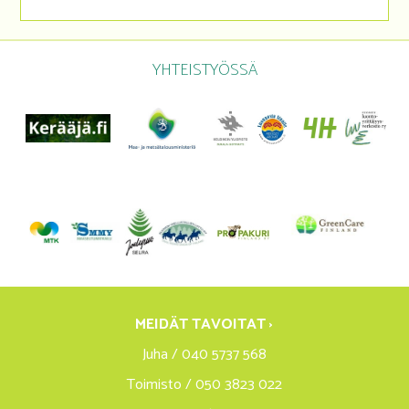
YHTEISTYÖSSÄ
MEIDÄT TAVOITAT ›
Juha / 040 5737 568
Toimisto / 050 3823 022