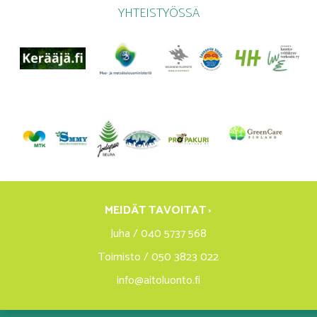
YHTEISTYÖSSÄ
MEIDÄT TAVOITAT ›
Juha / 040 5737 568
Toimisto / 050 3823 022
info@aitoluonto.fi