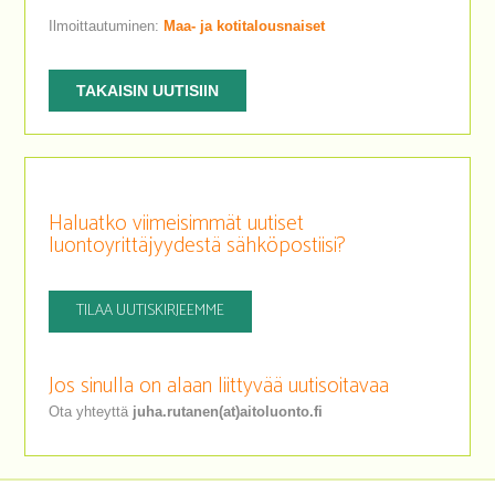
Ilmoittautuminen:
Maa- ja kotitalousnaiset
TAKAISIN UUTISIIN
Haluatko viimeisimmät uutiset
luontoyrittäjyydestä sähköpostiisi?
TILAA UUTISKIRJEEMME
Jos sinulla on alaan liittyvää uutisoitavaa
Ota yhteyttä
juha.rutanen(at)aitoluonto.fi