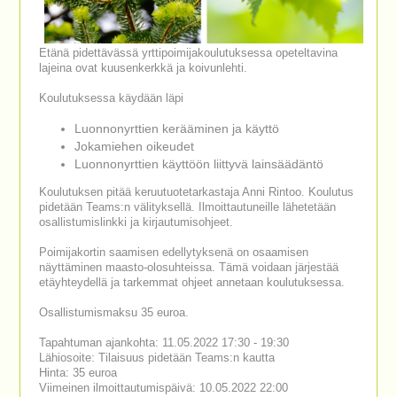
Etänä pidettävässä yrttipoimijakoulutuksessa opeteltavina
lajeina ovat kuusenkerkkä ja koivunlehti.
Koulutuksessa käydään läpi
Luonnonyrttien kerääminen ja käyttö
Jokamiehen oikeudet
Luonnonyrttien käyttöön liittyvä lainsäädäntö
Koulutuksen pitää keruutuotetarkastaja Anni Rintoo. Koulutus
pidetään Teams:n välityksellä. Ilmoittautuneille lähetetään
osallistumislinkki ja kirjautumisohjeet.
Poimijakortin saamisen edellytyksenä on osaamisen
näyttäminen maasto-olosuhteissa. Tämä voidaan järjestää
etäyhteydellä ja tarkemmat ohjeet annetaan koulutuksessa.
Osallistumismaksu 35 euroa.
Tapahtuman ajankohta: 11.05.2022 17:30 - 19:30
Lähiosoite: Tilaisuus pidetään Teams:n kautta
Hinta: 35 euroa
Viimeinen ilmoittautumispäivä: 10.05.2022 22:00