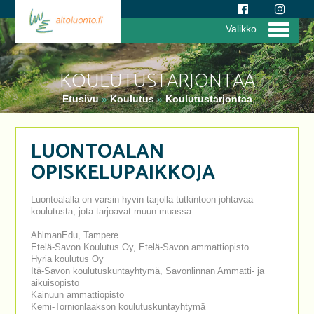
Valikko
KOULUTUSTARJONTAA
Etusivu
»
Koulutus
»
Koulutustarjontaa
LUONTOALAN
OPISKELUPAIKKOJA
Luontoalalla on varsin hyvin tarjolla tutkintoon johtavaa
koulutusta, jota tarjoavat muun muassa:
AhlmanEdu, Tampere
Etelä-Savon Koulutus Oy, Etelä-Savon ammattiopisto
Hyria koulutus Oy
Itä-Savon koulutuskuntayhtymä, Savonlinnan Ammatti- ja
aikuisopisto
Kainuun ammattiopisto
Kemi-Tornionlaakson koulutuskuntayhtymä