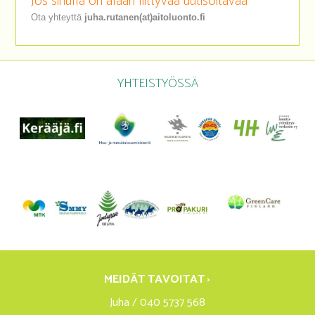
Jos sinulla on alaan liittyvää uutisoitavaa
Ota yhteyttä
juha.rutanen(at)aitoluonto.fi
YHTEISTYÖSSÄ
MEIDÄT TAVOITAT ›
Juha / 040 5737 568