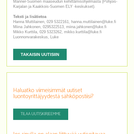
Manner-Suomen maaseudun kehittämisohjelmasta (Pohjois-
Karjalan ja Kaakkois-Suomen ELY -keskukset).
Teksti ja lisätietoa
Hanna Muttilainen, 029 5322161, hanna.muttilainen@luke.fi
Miina Jahkonen, 0295322513, miina.jahkonen@luke.fi
Mikko Kurttila, 029 5323262, mikko.kurttila@luke.fi
Luonnonvarakeskus, Luke
TAKAISIN UUTISIIN
Haluatko viimeisimmät uutiset
luontoyrittäjyydestä sähköpostiisi?
TILAA UUTISKIRJEEMME