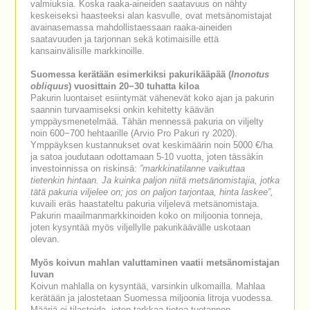
valmiuksia. Koska raaka-aineiden saatavuus on nähty
keskeiseksi haasteeksi alan kasvulle, ovat metsänomistajat
avainasemassa mahdollistaessaan raaka-aineiden
saatavuuden ja tarjonnan sekä kotimaisille että
kansainvälisille markkinoille.
Suomessa kerätään esimerkiksi pakurikääpää (
Inonotus
obliquus
) vuosittain 20−30 tuhatta kiloa
Pakurin luontaiset esiintymät vähenevät koko ajan ja pakurin
saannin turvaamiseksi onkin kehitetty käävän
ymppäysmenetelmää. Tähän mennessä pakuria on viljelty
noin 600−700 hehtaarille (Arvio Pro Pakuri ry 2020).
Ymppäyksen kustannukset ovat keskimäärin noin 5000 €/ha
ja satoa joudutaan odottamaan 5-10 vuotta, joten tässäkin
investoinnissa on riskinsä:
”markkinatilanne vaikuttaa
tietenkin hintaan. Ja kuinka paljon niitä metsänomistajia, jotka
tätä pakuria viljelee on; jos on paljon tarjontaa, hinta laskee”,
kuvaili eräs haastateltu pakuria viljelevä metsänomistaja.
Pakurin maailmanmarkkinoiden koko on miljoonia tonneja,
joten kysyntää myös viljellylle pakurikäävälle uskotaan
olevan.
Myös koivun mahlan valuttaminen vaatii metsänomistajan
luvan
Koivun mahlalla on kysyntää, varsinkin ulkomailla. Mahlaa
kerätään ja jalostetaan Suomessa miljoonia litroja vuodessa.
Määriä ei tilastoida, joten tarkkaa tietoa tuotannon