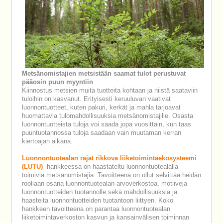
Metsänomistajien metsistään saamat tulot perustuvat
pääosin puun myyntiin
Kiinnostus metsien muita tuotteita kohtaan ja niistä saataviin
tuloihin on kasvanut. Erityisesti keruuluvan vaativat
luonnontuotteet, kuten pakuri, kerkät ja mahla tarjoavat
huomattavia tulomahdollisuuksia metsänomistajille. Osasta
luonnontuotteista tuloja voi saada jopa vuosittain, kun taas
puuntuotannossa tuloja saadaan vain muutaman kerran
kiertoajan aikana.
Luonnontuotealan rajat rikkova liiketoimintaekosysteemi
(LUTU)
-hankkeessa on haastateltu luonnontuotealalla
toimivia metsänomistajia. Tavoitteena on ollut selvittää heidän
rooliaan osana luonnontuotealan arvoverkostoa, motiiveja
luonnontuotteiden tuotannolle sekä mahdollisuuksia ja
haasteita luonnontuotteiden tuotantoon liittyen. Koko
hankkeen tavoitteena on parantaa luonnontuotealan
liiketoimintaverkoston kasvun ja kansainvälisen toiminnan