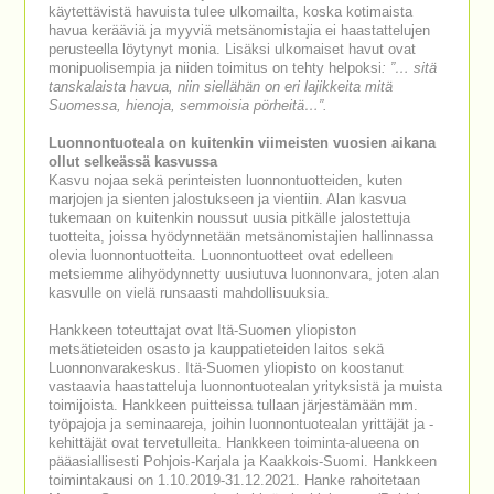
käytettävistä havuista tulee ulkomailta, koska kotimaista
havua kerääviä ja myyviä metsänomistajia ei haastattelujen
perusteella löytynyt monia. Lisäksi ulkomaiset havut ovat
monipuolisempia ja niiden toimitus on tehty helpoksi
: ”… sitä
tanskalaista havua, niin siellähän on eri lajikkeita mitä
Suomessa, hienoja, semmoisia pörheitä…”.
Luonnontuoteala on kuitenkin viimeisten vuosien aikana
ollut selkeässä kasvussa
Kasvu nojaa sekä perinteisten luonnontuotteiden, kuten
marjojen ja sienten jalostukseen ja vientiin. Alan kasvua
tukemaan on kuitenkin noussut uusia pitkälle jalostettuja
tuotteita, joissa hyödynnetään metsänomistajien hallinnassa
olevia luonnontuotteita. Luonnontuotteet ovat edelleen
metsiemme alihyödynnetty uusiutuva luonnonvara, joten alan
kasvulle on vielä runsaasti mahdollisuuksia.
Hankkeen toteuttajat ovat Itä-Suomen yliopiston
metsätieteiden osasto ja kauppatieteiden laitos sekä
Luonnonvarakeskus. Itä-Suomen yliopisto on koostanut
vastaavia haastatteluja luonnontuotealan yrityksistä ja muista
toimijoista. Hankkeen puitteissa tullaan järjestämään mm.
työpajoja ja seminaareja, joihin luonnontuotealan yrittäjät ja -
kehittäjät ovat tervetulleita. Hankkeen toiminta-alueena on
pääasiallisesti Pohjois-Karjala ja Kaakkois-Suomi. Hankkeen
toimintakausi on 1.10.2019-31.12.2021. Hanke rahoitetaan