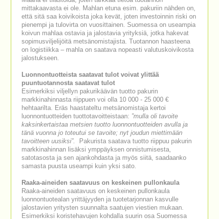
mittakaavasta ei ole. Mahlan etuna esim. pakuriin nähden on,
että sitä saa koivikoista joka kevät, joten investoinnin riski on
pienempi ja tulovirta on vuosittainen. Suomessa on useampia
koivun mahlaa ostavia ja jalostavia yrityksiä, jotka hakevat
sopimusviljelijöitä metsänomistajista. Tuotannon haasteena
on logistiikka – mahla on saatava nopeasti valutuskoivikosta
jalostukseen.
Luonnontuotteista saatavat tulot voivat ylittää
puuntuotannosta saatavat tulot
Esimerkiksi viljellyn pakurikäävän tuotto pakurin
markkinahinnasta riippuen voi olla 10 000 - 25 000 €
hehtaarilta. Eräs haastateltu metsänomistaja kertoi
luonnontuotteiden tuottotavoitteistaan:
”mulla oli tavoite
kaksinkertaistaa metsien tuotto luonnontuotteiden avulla ja
tänä vuonna jo toteutui se tavoite; nyt joudun miettimään
tavoitteen uusiksi”.
Pakurista saatava tuotto riippuu pakurin
markkinahinnan lisäksi ymppäyksen onnistumisesta,
satotasosta ja sen ajankohdasta ja myös siitä, saadaanko
samasta puusta useampi kuin yksi sato.
Raaka-aineiden saatavuus on keskeinen pullonkaula
Raaka-aineiden saatavuus on keskeinen pullonkaula
luonnontuotealan yrittäjyyden ja tuotetarjonnan kasvulle
jalostavien yritysten suunnalta saatujen viestien mukaan.
Esimerkiksi koristehavujen kohdalla suurin osa Suomessa