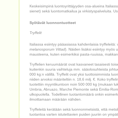
Keskeisimpinä luontoyrittäjyyden osa-alueina Italiassa
sienet) sekä luontomatkailua ja virkistyspalveluita. Us
Syötävät luonnontuotteet
Tryffelit
Italiassa esiintyy pääasiassa kahdenlaisia tryffeleitä: va
melanosporum Vittad
). Näiden lisäksi esiintyy myös u
mausteena, kuten esimerkiksi pasta-ruuissa, makkaroi
Tryffelien keruumäärät ovat kasvaneet tasaisesti toi
kuitenkin suuria vaihteluja mm. sääolosuhteista johtu
000 kg:n välillä. Tryffelit ovat yksi tuottoisimmista lu
niiden arvoksi määriteltiin n. 18,6 milj. €. Koko tryffe
tuotettiin myyntikuntoon noin 500 000 kg (mukaan luk
Umbria, Abruazo, Marche Piemonte sekä Emilia-Romagn
ulkopuolella. Todellinen tuotantomäärä onkin esimerkik
ilmoittamaan määrään nähden.
Tryffeleitä kerätään sekä luonnonmetsistä, että metsiköi
tuotantoa varten istutettavien puiden juuriin on ympätt