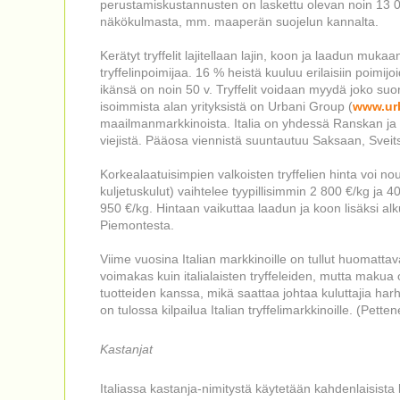
perustamiskustannusten on laskettu olevan noin 13 0
näkökulmasta, mm. maaperän suojelun kannalta.
Kerätyt tryffelit lajitellaan lajin, koon ja laadun muk
tryffelinpoimijaa. 16 % heistä kuuluu erilaisiin poimi
ikänsä on noin 50 v. Tryffelit voidaan myydä joko suoraan
isoimmista alan yrityksistä on Urbani Group (
www.urb
maailmanmarkkinoista. Italia on yhdessä Ranskan ja
viejistä. Pääosa viennistä suuntautuu Saksaan, Sveits
Korkealaatuisimpien valkoisten tryffelien hinta voi no
kuljetuskulut) vaihtelee tyypillisimmin 2 800 €/kg ja 4
950 €/kg. Hintaan vaikuttaa laadun ja koon lisäksi alku
Piemontesta.
Viime vuosina Italian markkinoille on tullut huomattav
voimakas kuin italialaisten tryffeleiden, mutta makua on
tuotteiden kanssa, mikä saattaa johtaa kuluttajia ha
on tulossa kilpailua Italian tryffelimarkkinoille. (Pette
Kastanjat
Italiassa kastanja-nimitystä käytetään kahdenlaisista