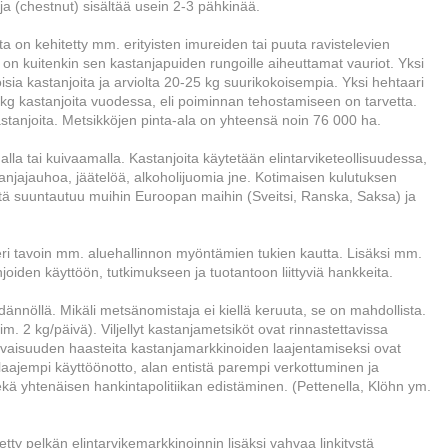
a (chestnut) sisältää usein 2-3 pähkinää.
a on kehitetty mm. erityisten imureiden tai puuta ravistelevien
 kuitenkin sen kastanjapuiden rungoille aiheuttamat vauriot. Yksi
isia kastanjoita ja arviolta 20-25 kg suurikokoisempia. Yksi hehtaari
kg kastanjoita vuodessa, eli poiminnan tehostamiseen on tarvetta.
kastanjoita. Metsikköjen pinta-ala on yhteensä noin 76 000 ha.
lla tai kuivaamalla. Kastanjoita käytetään elintarviketeollisuudessa,
tanjajauhoa, jäätelöä, alkoholijuomia jne. Kotimaisen kulutuksen
istä suuntautuu muihin Euroopan maihin (Sveitsi, Ranska, Saksa) ja
ri tavoin mm. aluehallinnon myöntämien tukien kautta. Lisäksi mm.
joiden käyttöön, tutkimukseen ja tuotantoon liittyviä hankkeita.
dännöllä. Mikäli metsänomistaja ei kiellä keruuta, se on mahdollista.
sim. 2 kg/päivä). Viljellyt kastanjametsiköt ovat rinnastettavissa
Tulevaisuuden haasteita kastanjamarkkinoiden laajentamiseksi ovat
 laajempi käyttöönotto, alan entistä parempi verkottuminen ja
kä yhtenäisen hankintapolitiikan edistäminen. (Pettenella, Klöhn ym.
tty pelkän elintarvikemarkkinoinnin lisäksi vahvaa linkitystä