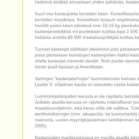
hedelmä sisältää ainoastaan yhden pähkinän, kastanj
Suuri osa kastanjoista kerätään käsin. Koneellistamist
koneiden muodossa. Koneellisen korjuun ongelmana on
henkilö poimii käsin päivässä noin 10-15 kg pienikoko
kastanjametsikköä voi puolestaan tuottaa jopa 2 500 
Italiassa arviolta 89 000 maatalousyrittäjää tuottaa 
Tuoreet kastanjat säilötään yleisimmin joko pakastama
jossa jalostetaan kuivattujen kastanjoiden lisäksi kas
ohella kastanjat menevät vientiin. Noin puolet vienn
toinen puoli Aasiaan ja Amerikkaan.
Vanhojen ”kastanjatarhojen” kunnostamista tuetaan e
Leader II -ohjelman kautta on toteutettu useita kastan
Luonnonkastanjoiden keruuta ei ole rajoitettu lainsää
Joillakin alueilla keruuta on rajoitettu määrällisesti (e
maatalousviljelmiin, eikä keruu niiltä ole sallittua. 
sertifiointikeinojen (mm. alkuperäis- tai luomumerkit)
mainonta, uusien myyntijärjestelmien kehittäminen se
2005).
Kastanjoiden markkinoinnissa on monilla alueilla käyte