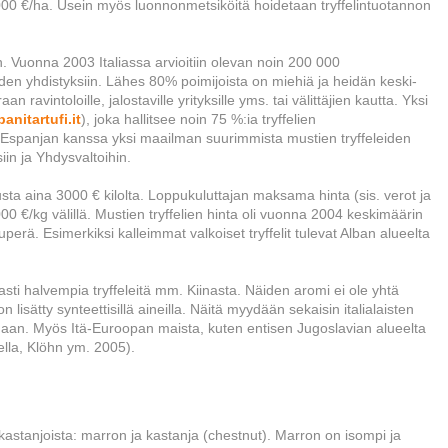
00 €/ha. Usein myös luonnonmetsiköitä hoidetaan tryffelintuotannon
aan. Vuonna 2003 Italiassa arvioitiin olevan noin 200 000
joiden yhdistyksiin. Lähes 80% poimijoista on miehiä ja heidän keski-
 ravintoloille, jalostaville yrityksille yms. tai välittäjien kautta. Yksi
anitartufi.it
), joka hallitsee noin 75 %:ia tryffelien
 Espanjan kanssa yksi maailman suurimmista mustien tryffeleiden
iin ja Yhdysvaltoihin.
usta aina 3000 € kilolta. Loppukuluttajan maksama hinta (sis. verot ja
000 €/kg välillä. Mustien tryffelien hinta oli vuonna 2004 keskimäärin
perä. Esimerkiksi kalleimmat valkoiset tryffelit tulevat Alban alueelta
asti halvempia tryffeleitä mm. Kiinasta. Näiden aromi ei ole yhtä
 lisätty synteettisillä aineilla. Näitä myydään sekaisin italialaisten
rhaan. Myös Itä-Euroopan maista, kuten entisen Jugoslavian alueelta
nella, Klöhn ym. 2005).
 kastanjoista: marron ja kastanja (chestnut). Marron on isompi ja