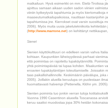
matkailuun. Hyvä esimerkki on mm. Etelä-Tirolissa jär
ajoittuu samaan aikaan uuden sadon viinien valmistumi
viiniin kytkeytyviä tapahtumia ja myös kiertomatkoja ns
maaseutumatkailupaikoissa, nautitaan kastanjoihin ja vi
tapahtumissa jne. Kierrokset ovat varsin suosittuja 
2006). Myös muita uusia jakelutekniikoita kehitetään
(
http://www.marrone.net
) on kehittänyt nettikaupan,
Sienet
Sienien käyttökulttuuri on edelleen varsin vahva Italiass
kohtaan. Kaupunkien läheisyydessä parhaat sienimaast
että poimintaa on rajoitettu lupakäytännöllä. Poimintalu
yhtä poimintapäivää tai lupaa kohden. Maakuntien va
eroavien lupakäytäntöjen toteuttamiselle. Joissakin m
taas paikallishallinnolle. Keskimäärin päivälupa, jo
2005). Joillakin alueilla keruulupa on puolestaan ilmai
huomattavasti halvempi (Pettenella, Klöhn ym. 2005)
Sienten poiminta tuo jonkin verran tuloja kotitalouksi
Vuonna 1990 Casentinon alueella Toscanassa arvioitiin, 
keruu saattoi muodostaa jopa 30% heidän kokonaisan