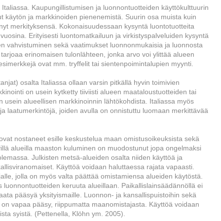
ys Italiassa. Kaupungillistumisen ja luonnontuotteiden käyttökulttuurin
t käytön ja markkinoiden pienenemistä. Suurin osa muista kuin
änyt merkityksensä. Kokonaisuudessaan kysyntä luontotuotteita
 vuosina. Erityisesti luontomatkailuun ja virkistyspalveluiden kysyntä
en vahvistuminen sekä vaatimukset luonnonmukaisia ja luonnosta
a tarjoaa erinomaisen tulonlähteen, jonka arvo voi ylittää alueen
imerkkejä ovat mm. tryffelit tai sientenpoimintalupien myynti.
njat) osalta Italiassa ollaan varsin pitkällä hyvin toimivien
ointi on usein kytketty tiiviisti alueen maataloustuotteiden tai
in usein alueellisen markkinoinnin lähtökohdista. Italiassa myös
- ja laatumerkintöjä, joiden avulla on onnistuttu luomaan merkittävää
ovat nostaneet esille keskustelua maan omistusoikeuksista sekä
tyillä alueilla maaston kuluminen on muodostunut jopa ongelmaksi
 olemassa. Julkisten metsä-alueiden osalta niiden käyttöä ja
ikallisviranomaiset. Käyttöä voidaan haluttaessa rajata vapaasti.
jalle, jolla on myös valta päättää omistamiensa alueiden käytöstä.
luonnontuotteiden keruuta alueillaan. Paikallislainsäädännöllä ei
aata pääsyä yksityismaille. Luonnon- ja kansallispuistoihin sekä
ueille on vapaa pääsy, riippumatta maanomistajasta. Käyttöä voidaan
ista syistä. (Pettenella, Klöhn ym. 2005).