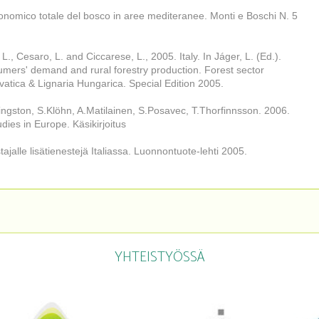
conomico totale del bosco in aree mediteranee. Monti e Boschi N. 5
 L., Cesaro, L. and Ciccarese, L., 2005. Italy. In Jáger, L. (Ed.).
ers' demand and rural forestry production. Forest sector
vatica & Lignaria Hungarica. Special Edition 2005.
ingston, S.Klöhn, A.Matilainen, S.Posavec, T.Thorfinnsson. 2006.
es in Europe. Käsikirjoitus
jalle lisätienestejä Italiassa. Luonnontuote-lehti 2005.
YHTEISTYÖSSÄ