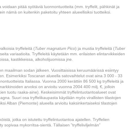
 voidaan pitää syötäviä luonnontuotteita (mm. tryffelit, pähkinät ja
ein nämä on kuitenkin paketoitu yhteen alueellisiksi tuotteiksi.
lkoisia tryffeleitä (
Tuber magnatum Pico
) ja mustia tryffeleitä (
Tuber
seita variaatioita. Tryffeleitä käytetään mm. erilaisten elintarvikkeiden
ssa, kastikkeissa, alkoholijuomissa jne.
sen maailman sodan jälkeen. Vuosittaisissa keruumäärissä esiintyy
en. Esimerkiksi Toscanan alueella satovaihtelut ovat aina 3 000 - 33
onnontuotteista Italiassa. Vuonna 2000 kerättiin 86 500 kg tryffeleitä ja
limarkkinoiden arvoksi on arvioitu vuonna 2004 400 milj. €, jolloin
ien tuotu raaka-aine). Keskeisimmät tryffelintuotantoalueet ovat
a. Suuri osa tryffelikaupasta käydään myös virallisten tilastojen
si Alban (Piemonte) alueella arvioitu kaksinkertaiseksi tilastojen
stä, jotka on istutettu tryffelintuotantoa ajatellen. Tryffelien
y sopivaa mykorritsa-sientä. Tällaisen ”tryffeliviljelmän”