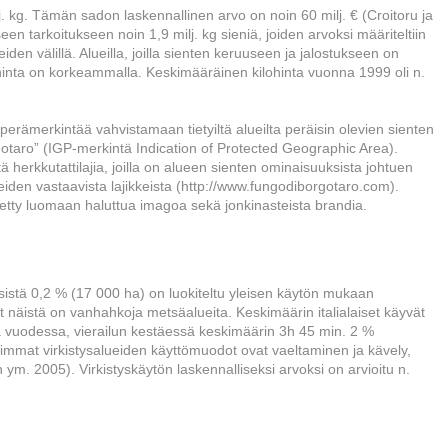
j. kg. Tämän sadon laskennallinen arvo on noin 60 milj. € (Croitoru ja
en tarkoitukseen noin 1,9 milj. kg sieniä, joiden arvoksi määriteltiin
eiden välillä. Alueilla, joilla sienten keruuseen ja jalostukseen on
 hinta on korkeammalla. Keskimääräinen kilohinta vuonna 1999 oli n.
perämerkintää vahvistamaan tietyiltä alueilta peräisin olevien sienten
taro” (IGP-merkintä Indication of Protected Geographic Area).
ä herkkutattilajia, joilla on alueen sienten ominaisuuksista johtuen
iden vastaavista lajikkeista (http://www.fungodiborgotaro.com).
yetty luomaan haluttua imagoa sekä jonkinasteista brandia.
sistä 0,2 % (17 000 ha) on luokiteltu yleisen käytön mukaan
et näistä on vanhahkoja metsäalueita. Keskimäärin italialaiset käyvät
taa vuodessa, vierailun kestäessä keskimäärin 3h 45 min. 2 %
tuimmat virkistysalueiden käyttömuodot ovat vaeltaminen ja kävely,
 ym. 2005). Virkistyskäytön laskennalliseksi arvoksi on arvioitu n.