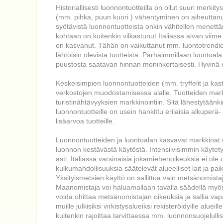
Historiallisesti luonnontuotteilla on ollut suuri merkit
(mm. pihka, puun kuori ) vähentyminen on aiheuttanu
syötävistä luonnontuotteista onkin vähitellen menett
kohtaan on kuitenkin vilkastunut Italiassa aivan viime
on kasvanut. Tähän on vaikuttanut mm. luontotrendi
lähtöisin olevista tuotteista. Parhaimmillaan luontoal
puustosta saatavan hinnan moninkertaisesti. Hyvinä es
Keskeisimpien luonnontuotteiden (mm. tryffelit ja kasta
verkostojen muodostamisessa alalle. Tuotteiden markkin
turistinähtävyyksien markkinointiin. Sitä lähestytäänk
luonnontuotteille on usein hankittu erilaisia alkuperä
lisäarvoa tuotteille.
Luonnontuotteiden ja luontoalan kasvavat markkinat 
luonnon kestävästä käytöstä. Intensiivisimmin käyte
asti. Italiassa varsinaisia jokamiehenoikeuksia ei ole
kulkumahdollisuuksia säätelevät alueelliset lait ja pa
Yksityismetsien käyttö on sallittua vain metsänomista
Maanomistaja voi haluamallaan tavalla säädellä myös 
voida ohittaa metsänomistajan oikeuksia ja sallia vap
muille julkisiksi virkistysalueiksi rekisteröidyille al
kuitenkin rajoittaa tarvittaessa mm. luonnonsuojelullis