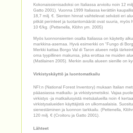
Kokonaissienisadoksi on Italiassa arvioitu noin 12 mil
Gatto 2001). Vuonna 1999 Italiassa kerättiin kaupallise
18,7 milj. €. Sienten hinnat vaihtelevat selvästi eri alu
pitkät perinteet ja tuotantomäärät ovat suuria, myös
10 €/kg. (Pettenella, Klöhn ym. 2005)
Myös luonnonsienten osalta Italiassa on käytetty alku
markkina-asemaa. Hyvä esimerkki on “Fungo di Borgo
Merkki kattaa Borgo Val di Taron alueen neljä tärkeint
oma tyypillinen makunsa, joka erottaa ne muiden alue
(Matilainen 2005). Merkin avulla alueen sienille on k
Virkistyskäyttö ja luontomatkailu
NFI:n (National Forest Inventory) mukaan Italian met
pääasiassa matkailu- ja virkistysmetsiksi. Vajaa puol
virkistys -ja matkailusyistä metsäalueilla noin 4 ker
virkistysalueiden käyttäjistä on ulkomaalaisia. Suosi
sienestäminen ja luonnon tarkkailu. (Pettenella, Klöhn
120 milj. € (Croitoru ja Gatto 2001).
Lähteet