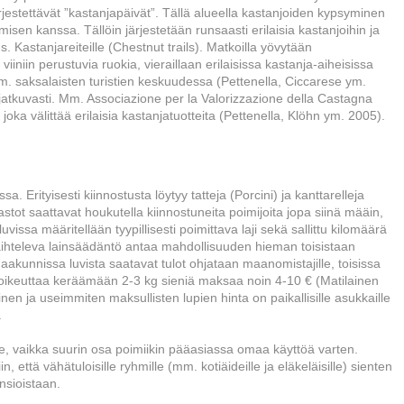
jestettävät ”kastanjapäivät”. Tällä alueella kastanjoiden kypsyminen
sen kanssa. Tällöin järjestetään runsaasti erilaisia kastanjoihin ja
. Kastanjareiteille (Chestnut trails). Matkoilla yövytään
iniin perustuvia ruokia, vieraillaan erilaisissa kastanja-aiheisissa
mm. saksalaisten turistien keskuudessa (Pettenella, Ciccarese ym.
 jatkuvasti. Mm. Associazione per la Valorizzazione della Castagna
 joka välittää erilaisia kastanjatuotteita (Pettenella, Klöhn ym. 2005).
a. Erityisesti kiinnostusta löytyy tatteja (Porcini) ja kanttarelleja
ot saattavat houkutella kiinnostuneita poimijoita jopa siinä määin,
vissa määritellään tyypillisesti poimittava laji sekä sallittu kilomäärä
ihteleva lainsäädäntö antaa mahdollisuuden hieman toisistaan
aakunnissa luvista saatavat tulot ohjataan maanomistajille, toisissa
ka oikeuttaa keräämään 2-3 kg sieniä maksaa noin 4-10 € (Matilainen
nen ja useimmiten maksullisten lupien hinta on paikallisille asukkaille
.
lle, vaikka suurin osa poimiikin pääasiassa omaa käyttöä varten.
että vähätuloisille ryhmille (mm. kotiäideille ja eläkeläisille) sienten
sioistaan.