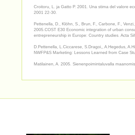
Croitoru, L. ja Gatto P. 2001. Una stima del valore e
2001 22-30.
Pettenella, D., Klöhn, S., Brun, F., Carbone, F., Venzi,
2005.COST E30 Economic integration of urban consum
entrepreneurship in Europe: Country studies. Acta Sil
D.Pettenella, L.Ciccarese, S.Dragoi,, A.Hegedus, A.H
NWFP&S Marketing: Lessons Learned from Case Studi
Matilainen, A. 2005. Sienenpoimintaluvalla maanomista